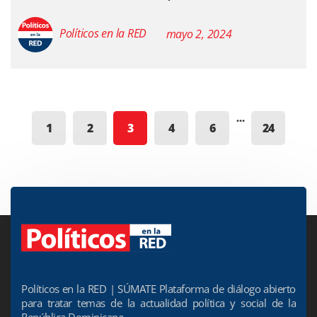
Políticos en la RED
mayo 2, 2024
…
1
2
3
4
6
24
Políticos en la RED | SÚMATE Plataforma de diálogo abierto
para tratar temas de la actualidad política y social de la