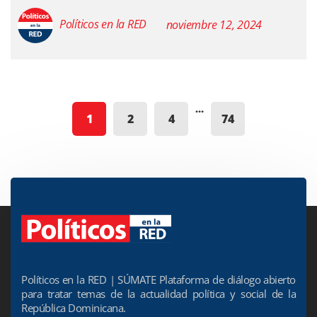
Políticos en la RED
noviembre 12, 2024
…
1
2
4
74
Políticos en la RED | SÚMATE Plataforma de diálogo abierto
para tratar temas de la actualidad política y social de la
República Dominicana.