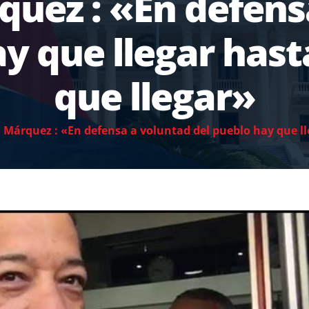
quez : «En defens
ay que llegar has
que llegar»
 Márquez : «En defensa a voluntad del pueblo hay que l