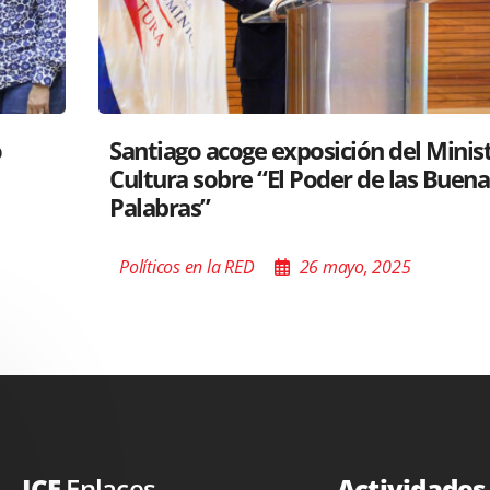
tro de
RD y Perú colaboran para proyectar
s
gastronomía a nivel global
Políticos en la RED
26 mayo, 2025
JCE
Enlaces
Actividade