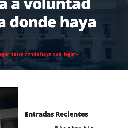
a a voluntad
ta donde haya
legar hasta donde haya que llegar»
Entradas Recientes
El Abandono de las