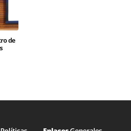
Luis Abinader: ¿gavilán o paloma?
 su
Políticos en la RED
26 mayo, 2025
s
Políticas
Enlaces
Generales