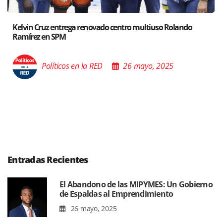
 Rolando
Santiago acoge exposición del Ministro de Cultu
Poder de las Buenas Palabras”
025
Políticos en la RED
26 mayo, 2
Entradas Recientes
El Abandono de las MIPYMES: Un Gobierno
de Espaldas al Emprendimiento
26 mayo, 2025