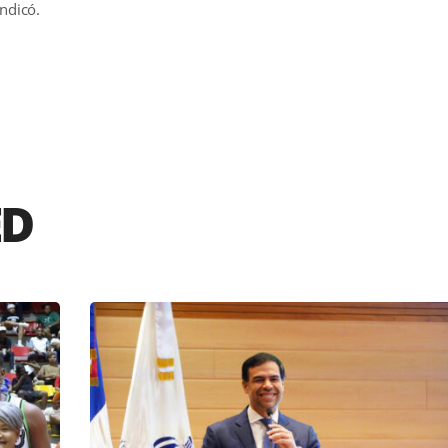
indicó.
r
ED