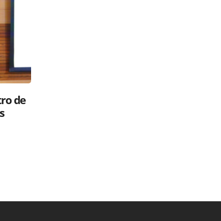
Luis Abinader: ¿gavilán o paloma?
 su
Políticos en la RED
26 mayo, 2025