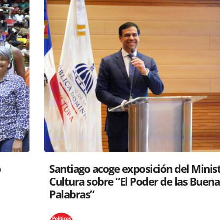
tro de
RD y Perú colaboran para proyectar
s
gastronomía a nivel global
Políticos en la RED
26 mayo, 2025