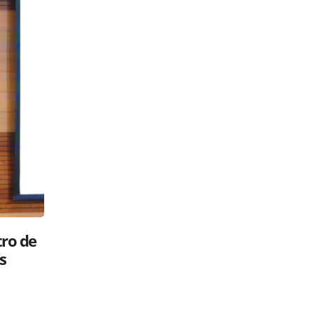
Luis Abinader: ¿gavilán o paloma?
 su
Políticos en la RED
26 mayo, 2025