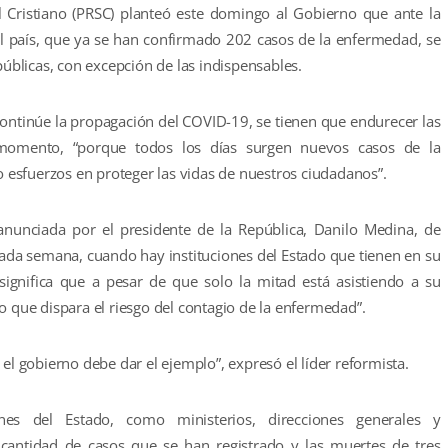
al Cristiano (PRSC) planteó este domingo al Gobierno que ante la
el país, que ya se han confirmado 202 casos de la enfermedad, se
públicas, con excepción de las indispensables.
ontinúe la propagación del COVID-19, se tienen que endurecer las
omento, “porque todos los días surgen nuevos casos de la
esfuerzos en proteger las vidas de nuestros ciudadanos”.
anunciada por el presidente de la República, Danilo Medina, de
 cada semana, cuando hay instituciones del Estado que tienen en su
ignifica que a pesar de que solo la mitad está asistiendo a su
o que dispara el riesgo del contagio de la enfermedad”.
el gobierno debe dar el ejemplo”, expresó el líder reformista.
nes del Estado, como ministerios, direcciones generales y
a cantidad de casos que se han registrado y las muertes de tres