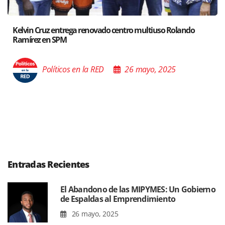
olando
Santiago acoge exposición del Ministro de Cultura
Poder de las Buenas Palabras”
5
Políticos en la RED
26 mayo, 202
Entradas Recientes
El Abandono de las MIPYMES: Un Gobierno
de Espaldas al Emprendimiento
26 mayo, 2025