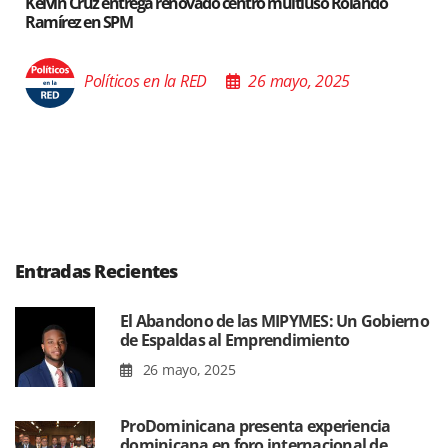
trega renovado centro multiuso Rolando
Santiago acoge 
M
Poder de las B
cos en la RED
26 mayo, 2025
Políti
Entradas Recientes
El Abandono de las MIPYMES: Un Gobierno
de Espaldas al Emprendimiento
26 mayo, 2025
ProDominicana presenta experiencia
dominicana en foro internacional de