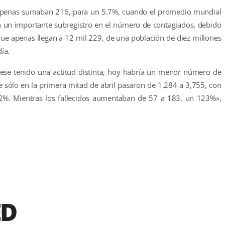
 apenas sumaban 216, para un 5.7%, cuando el promedio mundial
en un importante subregistro en el número de contagiados, debido
que apenas llegan a 12 mil 229, de una población de diez millones
ía.
iese tenido una actitud distinta, hoy habría un menor número de
 sólo en la primera mitad de abril pasaron de 1,284 a 3,755, con
2%. Mientras los fallecidos aumentaban de 57 a 183, un 123%»,
r
ED