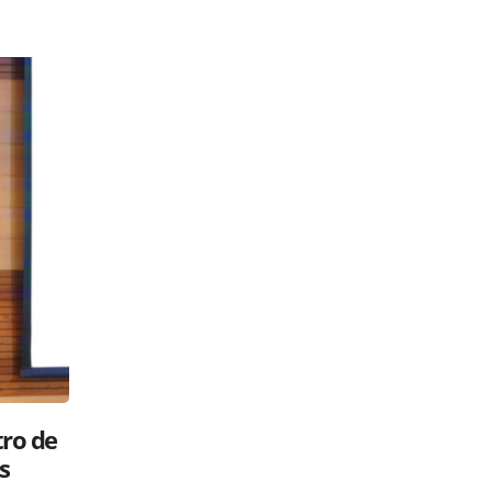
Luis Abinader: ¿gavilán o paloma?
 su
Políticos en la RED
26 mayo, 2025