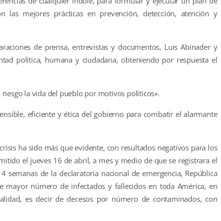
erencias de cualquier índole, para formular y ejecutar un plan de
 con las mejores prácticas en prevención, detección, atención y
araciones de prensa, entrevistas y documentos, Luis Abinader y
tad política, humana y ciudadana, obteniendo por respuesta el
iesgo la vida del pueblo por motivos políticos».
sible, eficiente y ética del gobierno para combatir el alarmante
crisis ha sido más que evidente, con resultados negativos para los
emitido el jueves 16 de abril, a mes y medio de que se registrara el
a 4 semanas de la declaratoria nacional de emergencia, República
de mayor número de infectados y fallecidos en toda América, en
etalidad, es decir de decesos por número de contaminados, con