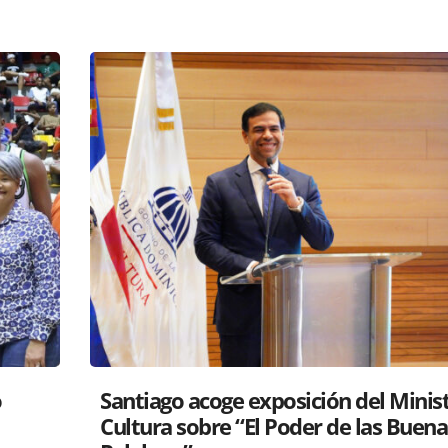
tro de
RD y Perú colaboran para proyectar
s
gastronomía a nivel global