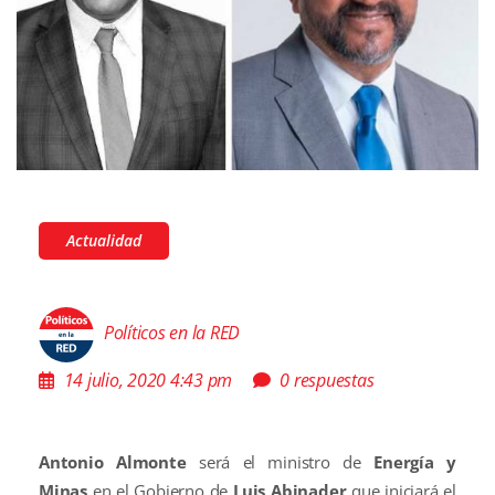
Actualidad
Políticos en la RED
14 julio, 2020 4:43 pm
0 respuestas
Antonio Almonte
será el ministro de
Energía y
Minas
en el Gobierno de
Luis Abinader
que iniciará el