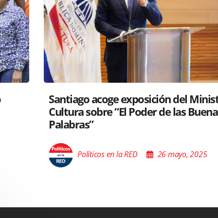
tro de
RD y Perú colaboran para proyectar
s
gastronomía a nivel global
Políticos en la RED
26 mayo, 2025