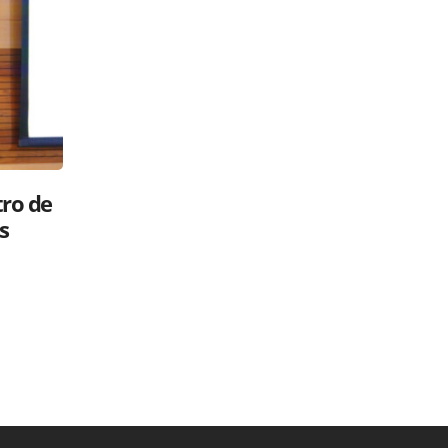
Luis Abinader: ¿gavilán o paloma?
 su
Políticos en la RED
26 mayo, 2025