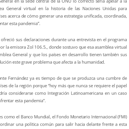
neral en la sede central de la ONU lo correcto seria apelar a la
ea General virtual en la historia de las Naciones Unidas para
íses acerca de cómo generar una estrategia unificada, coordinada,
entar esta pandemia”.
 ofreció sus declaraciones durante una entrevista en el programa
 por la emisora Zol 106.5., donde sostuvo que esa asamblea virtual
amblea General y que los países en desarrollo tienen también sus
lución este grave problema que afecta a la humanidad.
idente Fernández ya es tiempo de que se produzca una cumbre de
íses de la región porque “hoy más que nunca se requiere el papel
dría considerarse como Integración Latinoamericana en un caso
rentar esta pandemia”.
es como el Banco Mundial, el Fondo Monetario Internacional (FMI)
dinar una política común para salir hacia delante frente a esta