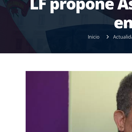
LF propone A
en
Inicio
Actualid