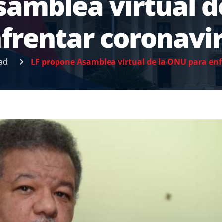
samblea virtual d
frentar coronavi
ad
LF propone Asamblea virtual de la ONU para enf