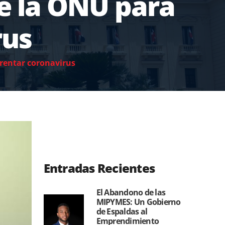
e la ONU para
rus
rentar coronavirus
Entradas Recientes
El Abandono de las
MIPYMES: Un Gobierno
de Espaldas al
Emprendimiento