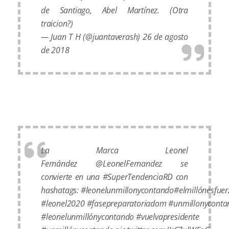
de Santiago, Abel Martínez. (Otra
traicion?)
— Juan T H (@juantaverash)
26 de agosto
de 2018
La Marca Leonel
Fernández
@LeonelFernandez
se
convierte en una
#SuperTendenciaRD
con
hashatags:
#leonelunmillonycontando
#elmillónesfuer
#leonel2020
#fasepreparatoriadom
#unmillonyconta
#leonelunmillónycontando
#vuelvapresidente