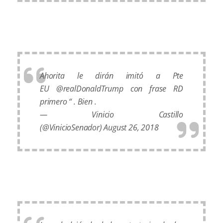
Ahorita le dirán imitó a Pte
EU
@realDonaldTrump
con frase RD
primero “ . Bien .
— Vinicio Castillo
(@VinicioSenador)
August 26, 2018