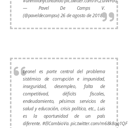
#unmillónycontando
pic.twitter.com/IrCZulWFoG
— Pavel De Camps V.
(@paveldecampsv)
26 de agosto de 2018
Leonel es parte central del problema
sistémico de corrupción e impunidad,
inseguridad, desempleo, falta de
competitivad, déficits fiscales,
endeudamiento, pésimos servicios de
salud y educación, crisis política, etc., Luis
es la oportunidad de un país
diferente.
#ElCambioVa
.
pic.twitter.com/m68k8qq1QF