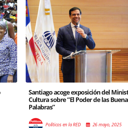
tro de
RD y Perú colaboran para proyectar
s
gastronomía a nivel global
Políticos en la RED
26 mayo, 2025