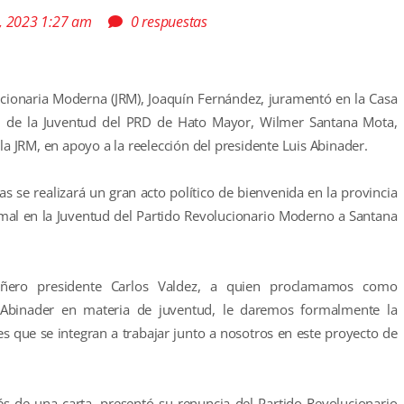
, 2023 1:27 am
0 respuestas
ucionaria Moderna (JRM), Joaquín Fernández, juramentó en la Casa
al de la Juventud del PRD de Hato Mayor, Wilmer Santana Mota,
la JRM, en apoyo a la reelección del presidente Luis Abinader.
s se realizará un gran acto político de bienvenida en la provincia
mal en la Juventud del Partido Revolucionario Moderno a Santana
añero presidente Carlos Valdez, a quien proclamamos como
Abinader en materia de juventud, le daremos formalmente la
 que se integran a trabajar junto a nosotros en este proyecto de
vés de una carta, presentó su renuncia del Partido Revolucionario