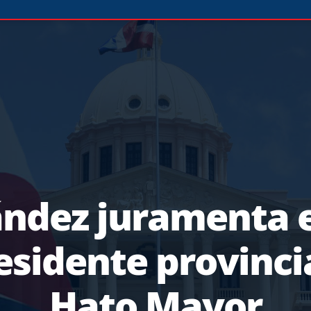
ández juramenta e
esidente provincia
Hato Mayor