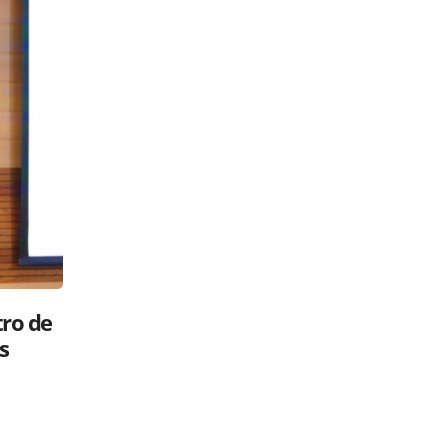
Luis Abinader: ¿gavilán o paloma?
 su
Políticos en la RED
26 mayo, 2025