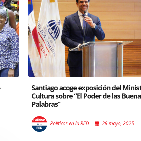
tro de
RD y Perú colaboran para proyectar
s
gastronomía a nivel global
Políticos en la RED
26 mayo, 2025