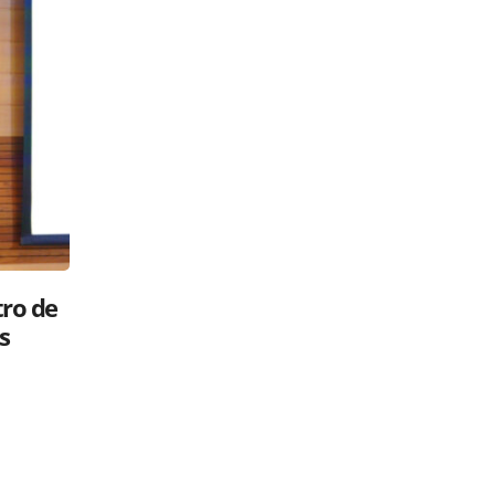
Luis Abinader: ¿gavilán o paloma?
 su
Políticos en la RED
26 mayo, 2025