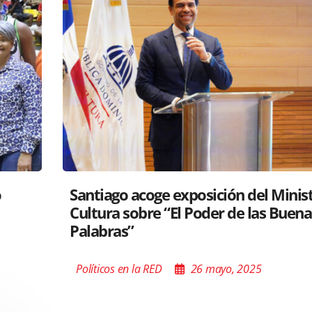
tro de
RD y Perú colaboran para proyectar
s
gastronomía a nivel global
Políticos en la RED
26 mayo, 2025