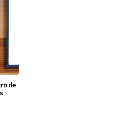
Luis Abinader: ¿gavilán o paloma?
 su
Políticos en la RED
26 mayo, 2025