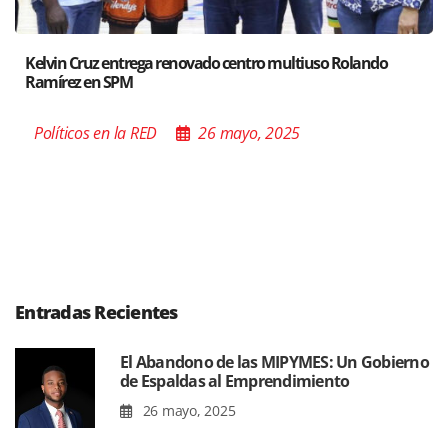
trega renovado centro multiuso Rolando
Santiago acoge 
M
Poder de las B
a RED
26 mayo, 2025
Políticos en l
Entradas Recientes
El Abandono de las MIPYMES: Un Gobierno
de Espaldas al Emprendimiento
26 mayo, 2025