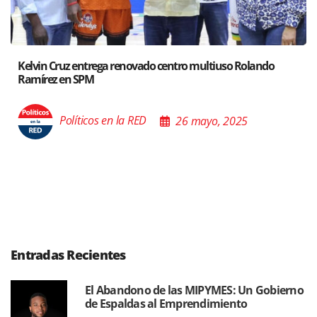
olando
Santiago acoge exposición del Ministro de Cultura
Poder de las Buenas Palabras”
5
Políticos en la RED
26 mayo, 202
Entradas Recientes
El Abandono de las MIPYMES: Un Gobierno
de Espaldas al Emprendimiento