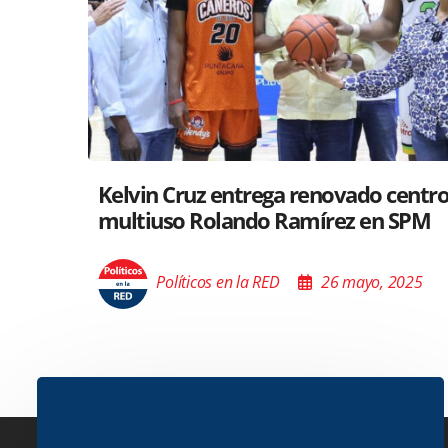
o
Santiago acoge exposición del Mini
Cultura sobre “El Poder de las Buen
Palabras”
Políticos en la RED
26 mayo, 2025