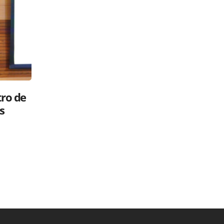
Luis Abinader: ¿gavilán o paloma?
r su
Políticos en la RED
26 mayo, 2025