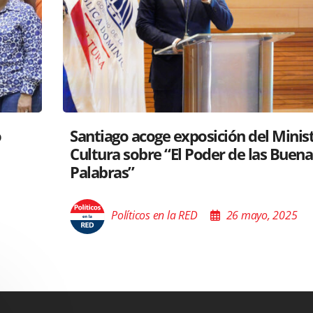
stro de
RD y Perú colaboran para proyecta
as
gastronomía a nivel global
Políticos en la RED
26 mayo, 2025