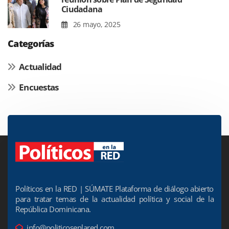
Ciudadana
26 mayo, 2025
Categorías
Actualidad
Encuestas
Políticos en la RED | SÚMATE Plataforma de diálogo abierto
para tratar temas de la actualidad política y social de la
República Dominicana.
info@politicosenlared.com