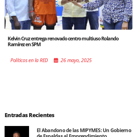
z entrega renovado centro multiuso Rolando
Santiago ac
n SPM
Poder de l
en la RED
26 mayo, 2025
Políticos 
Entradas Recientes
El Abandono de las MIPYMES: Un Gobierno
de Espaldas al Emprendimiento