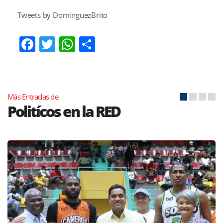
Tweets by DominguezBrito
Facebook
Twitter
WhatsApp
Compartir
Más Entradas de
Politícos en la RED