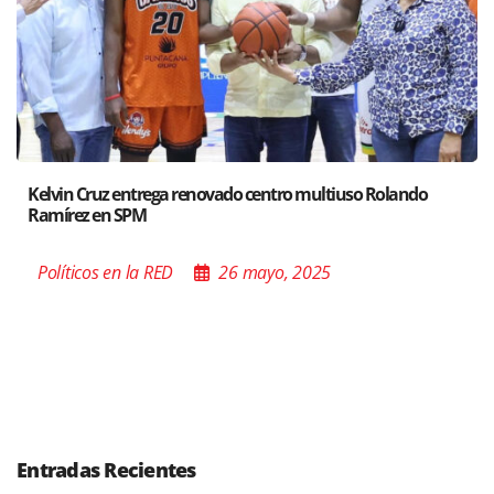
a renovado centro multiuso Rolando
Santiago acoge expos
Poder de las Buenas
D
26 mayo, 2025
Políticos en la RE
Entradas Recientes