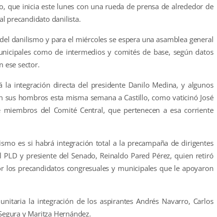
o, que inicia este lunes con una rueda de prensa de alrededor de
l precandidato danilista.
del danilismo y para el miércoles se espera una asamblea general
 municipales como de intermedios y comités de base, según datos
n ese sector.
á la integración directa del presidente Danilo Medina, y algunos
n sus hombros esta misma semana a Castillo, como vaticinó José
e miembros del Comité Central, que pertenecen a esa corriente
ismo es si habrá integración total a la precampaña de dirigentes
l PLD y presiente del Senado, Reinaldo Pared Pérez, quien retiró
por los precandidatos congresuales y municipales que le apoyaron
nitaria la integración de los aspirantes Andrés Navarro, Carlos
egura y Maritza Hernández.