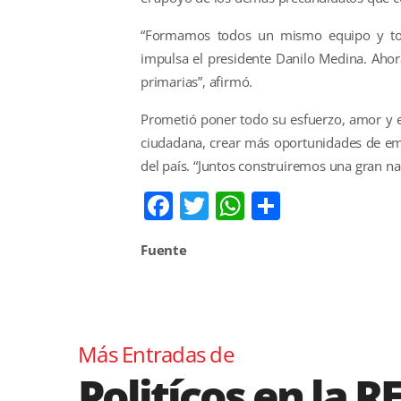
“Formamos todos un mismo equipo y todo
impulsa el presidente Danilo Medina. Ahora
primarias”, afirmó.
Prometió poner todo su esfuerzo, amor y ex
ciudadana, crear más oportunidades de emp
del país. “Juntos construiremos una gran nac
Facebook
Twitter
WhatsApp
Comparti
Fuente
Más Entradas de
Politícos en la R