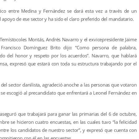
tico entre Medina y Fernández se dará esta vez a través de un
apoyo de ese sector y ha sido el claro preferido del mandatario.
e Temístocoles Montás, Andrés Navarro y el exvicepresidente Jaime
 Francisco Domínguez Brito dijo: “Como persona de palabra,
ido del honor y respeto por los acuerdos”. Navarro, que hablará
nsa, expresó que estará con toda su estructura trabajando por el
 del sector danilista, agradeció anoche a las personas que votaron
s se escogió al precandidato que enfrentará a Leonel Fernández en
aseguró que trabajará para ganar las primarias del 6 de octubre,
mbre se hicieron cuatro encuestas, en las cuales tuvo “la felicidad
 entre los candidatos de nuestro sector”, y expresó que cuenta con
mpitieron con él en las encuestas.