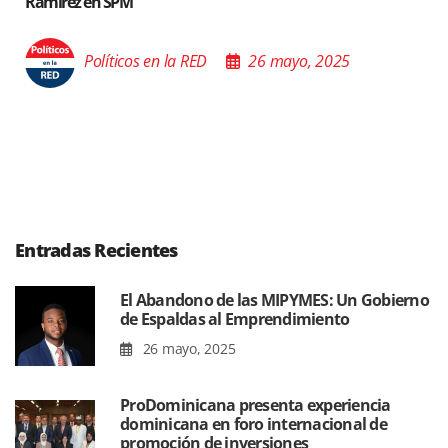
n SPM
Poder de l
líticos en la RED
26 mayo, 2025
Po
Entradas Recientes
El Abandono de las MIPYMES: Un Gobierno
de Espaldas al Emprendimiento
26 mayo, 2025
ProDominicana presenta experiencia
dominicana en foro internacional de
promoción de inversiones