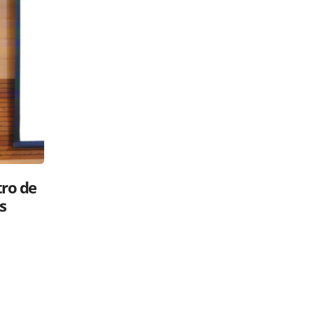
Luis Abinader: ¿gavilán o paloma?
 su
Políticos en la RED
26 mayo, 2025