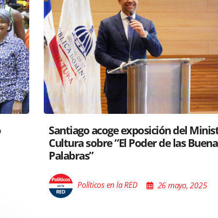
tro de
RD y Perú colaboran para proyectar
s
gastronomía a nivel global
Políticos en la RED
26 mayo, 2025