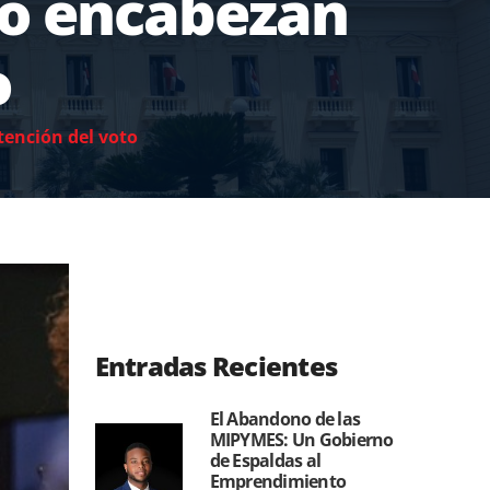
lo encabezan
o
ención del voto
Entradas Recientes
El Abandono de las
MIPYMES: Un Gobierno
de Espaldas al
Emprendimiento