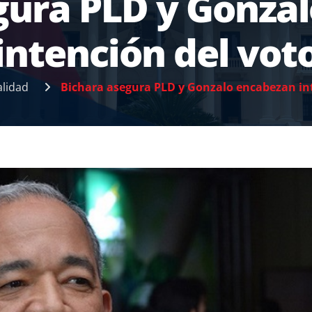
gura PLD y Gonza
intención del vot
alidad
Bichara asegura PLD y Gonzalo encabezan int