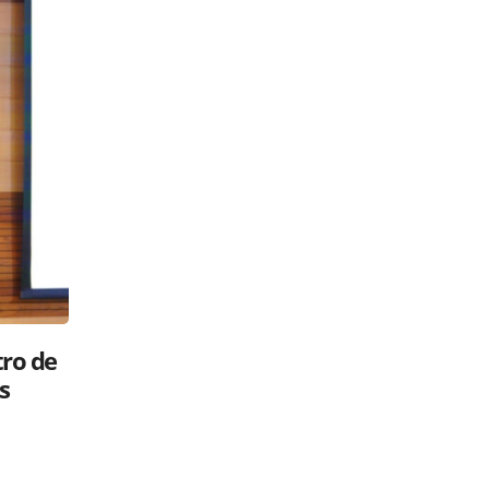
Luis Abinader: ¿gavilán o paloma?
 su
Políticos en la RED
26 mayo, 2025