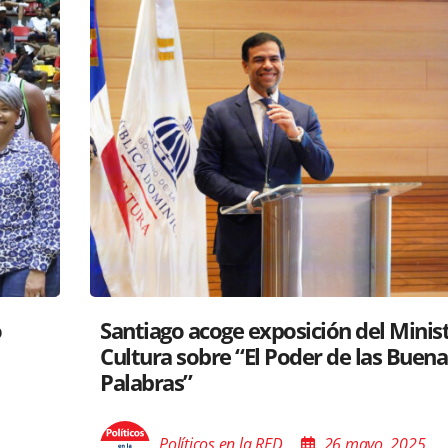
tro de
RD y Perú colaboran para proyectar
s
gastronomía a nivel global
Políticos en la RED
26 mayo, 2025