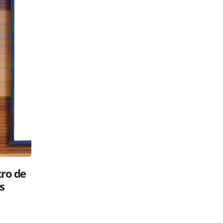
Luis Abinader: ¿gavilán o paloma?
 su
Políticos en la RED
26 mayo, 2025