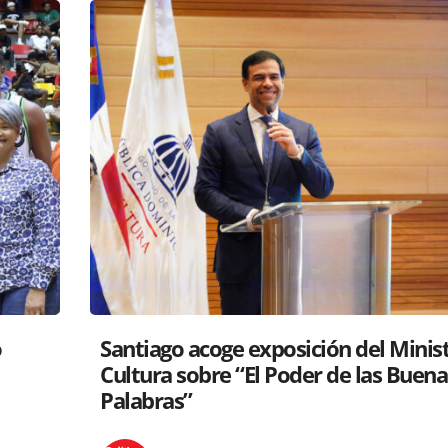
tro de
RD y Perú colaboran para proyectar
s
gastronomía a nivel global
Políticos en la RED
26 mayo, 2025