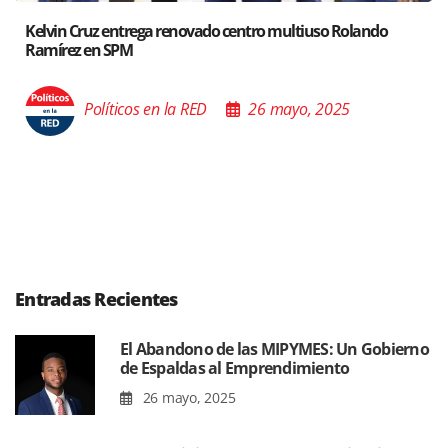
uso Rolando
Santiago acoge exposición del Ministro de Cu
Poder de las Buenas Palabras”
 2025
Políticos en la RED
26 mayo,
Entradas Recientes
El Abandono de las MIPYMES: Un Gobierno
de Espaldas al Emprendimiento
26 mayo, 2025